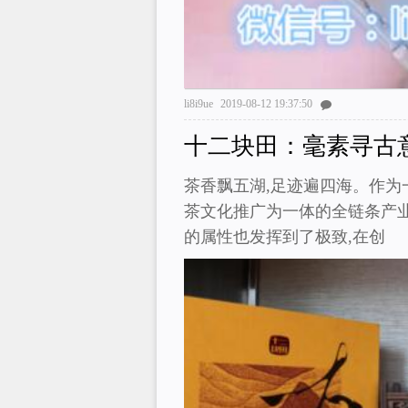
li8i9ue
2019-08-12 19:37:50
十二块田：毫素寻古
茶香飘五湖,足迹遍四海。作为
茶文化推广为一体的全链条产
的属性也发挥到了极致,在创