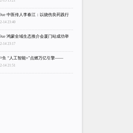
2-15 15:21
i9ue
中医传人李春江：以烧伤良药践行
2-14 23:40
i9ue
鸿蒙全域生态推介会厦门站成功举
2-14 23:17
中鱼
“人工智能+”点燃万亿引擎——
2-14 21:51