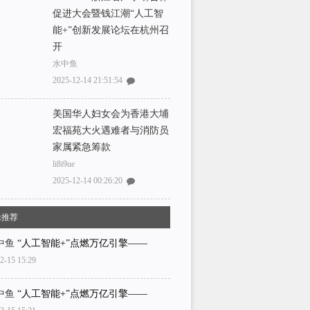
促进大会暨钱江潮“人工智
能+”创新发展论坛在杭州召
开
水中鱼
2025-12-14 21:51:54
美国华人妇女会为香港大埔
宏福苑大火遇难者与消防员
家属紧急筹款
li8i9ue
2025-12-14 00:26:20
辑推荐
中鱼
“人工智能+”点燃万亿引擎——
2-15 15:29
中鱼
“人工智能+”点燃万亿引擎——