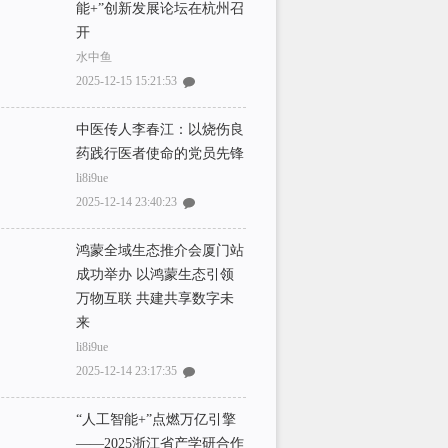
能+”创新发展论坛在杭州召
开
水中鱼
2025-12-15 15:21:53
中医传人李春江：以烧伤良
药践行医者使命的党员先锋
li8i9ue
2025-12-14 23:40:23
鸿蒙全域生态推介会厦门站
成功举办 以鸿蒙生态引领
万物互联 共建共享数字未
来
li8i9ue
2025-12-14 23:17:35
“人工智能+”点燃万亿引擎
——2025浙江省产学研合作