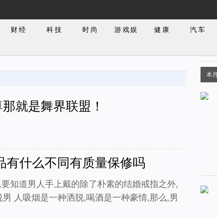
财经
科技
时尚
游戏娱
健康
汽车
乐
本
尊那就是舞界联盟！
品有什么不同有质量保修吗
表,要知道男人手上戴的除了朴素的结婚戒指之外,
男 人吸烟是一种洒脱,喝酒是一种豪情,那么,男