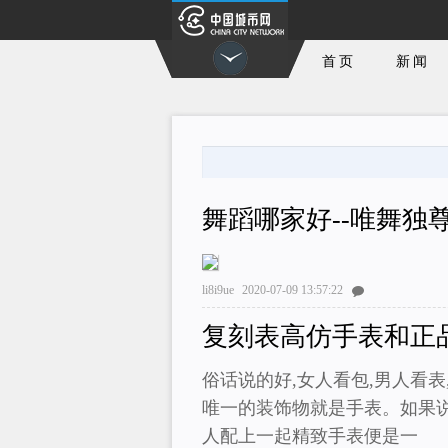
首页
新闻
舞蹈哪家好--唯舞独
li8i9ue
2020-07-09 13:57:22
复刻表高仿手表和正
俗话说的好,女人看包,男人看
唯一的装饰物就是手表。如果说
人配上一起精致手表便是一