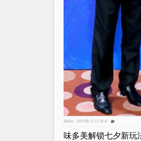
li8i9ue
2019-08-12 11:56:42
味多美解锁七夕新玩